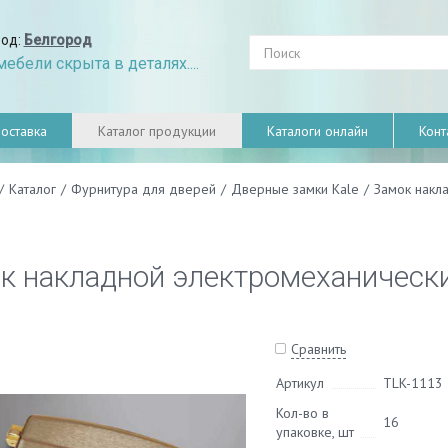
род:
Белгород
ебели скрыта в деталях....
оставка
Каталог продукции
Каталоги онлайн
Конт
/
Каталог
/
Фурнитура для дверей
/
Дверные замки Kale
/
Замок накла
к накладной электромеханический 
Сравнить
Артикул
TLK-1113
Кол-во в
16
упаковке, шт