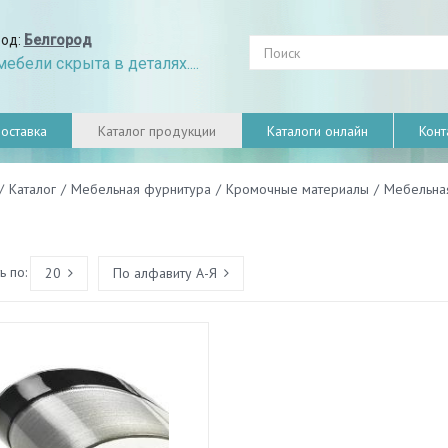
род:
Белгород
ебели скрыта в деталях....
оставка
Каталог продукции
Каталоги онлайн
Конт
/
Каталог
/
Мебельная фурнитура
/
Кромочные материалы
/
Мебельна
 по:
20
По алфавиту А-Я