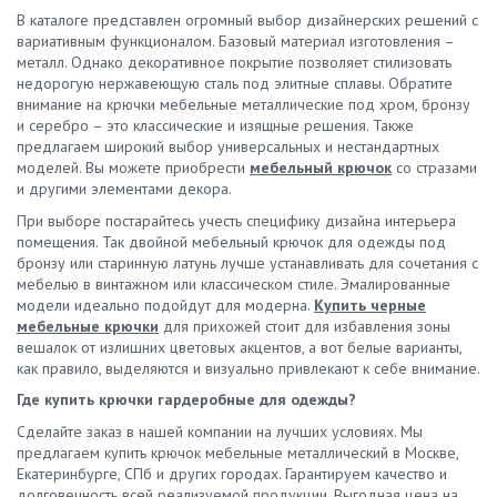
В каталоге представлен огромный выбор дизайнерских решений с
вариативным функционалом. Базовый материал изготовления –
металл. Однако декоративное покрытие позволяет стилизовать
недорогую нержавеющую сталь под элитные сплавы. Обратите
внимание на крючки мебельные металлические под хром, бронзу
и серебро – это классические и изящные решения. Также
предлагаем широкий выбор универсальных и нестандартных
моделей. Вы можете приобрести
мебельный крючок
со стразами
и другими элементами декора.
При выборе постарайтесь учесть специфику дизайна интерьера
помещения. Так двойной мебельный крючок для одежды под
бронзу или старинную латунь лучше устанавливать для сочетания с
мебелью в винтажном или классическом стиле. Эмалированные
модели идеально подойдут для модерна.
Купить черные
мебельные крючки
для прихожей стоит для избавления зоны
вешалок от излишних цветовых акцентов, а вот белые варианты,
как правило, выделяются и визуально привлекают к себе внимание.
Где купить крючки гардеробные для одежды?
Сделайте заказ в нашей компании на лучших условиях. Мы
предлагаем купить крючок мебельные металлический в Москве,
Екатеринбурге, СПб и других городах. Гарантируем качество и
долговечность всей реализуемой продукции. Выгодная цена на