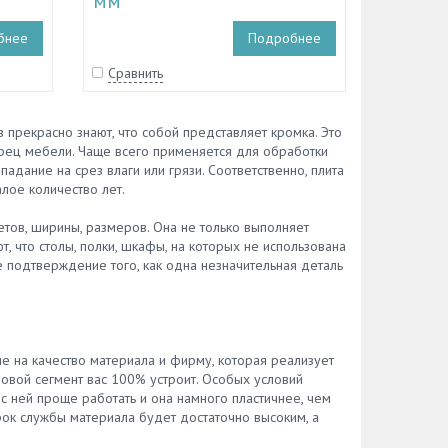
мм
бнее
Подробнее
Сравнить
 прекрасно знают, что собой представляет кромка. Это
торец мебели. Чаще всего применяется для обработки
адание на срез влаги или грязи. Соответственно, плита
лое количество лет.
етов, ширины, размеров. Она не только выполняет
 что столы, полки, шкафы, на которых не использована
е подтверждение того, как одна незначительная деталь
ние на качество материала и фирму, которая реализует
овой сегмент вас 100% устроит. Особых условий
с ней проще работать и она намного пластичнее, чем
срок службы материала будет достаточно высоким, а