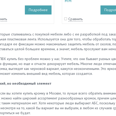
мм
Подробнее
Подро
нить
Сравнить
торые сталкивались с покупкой мебели либо с ее разработкой под заказ
ная пластиковая лента. Используется она для того, чтобы обработать 
годаря ее фиксации можно максимально защитить мебель от сколов, поп
таваться целой большее времени, а значит, мебель прослужит вам нема
ВХ купить без проблем можно у нас. Учтите, что они бывают разных цв
 функцию, но еще и отчасти декорирует мебель. Многие люди отмечают,
омка, выглядят как черновой вариант, кажутся неоконченными. Это ярко
 может изменить внешний вид мебель, которая создается.
ий, но необходимый элемент
если вы хотите купить кромку в Москве, то лучше всего обратить внима
ас можно найти широкий ассортимент разнообразных кромок, причем цен
 таким материалом нет. Хотя некоторые люди выбирают АБС, поскольку 
 несмотря на то, какой бы вариант вы ни выбрали, в любом из случаев 
ортиться не будет.