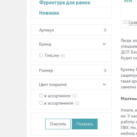
мм
Фурнитура для рамок
Новинки
Срав
Артикул
Люди, ко
Бренд
специаль
ДСП. Бла
TimLine
(
6
)
будет ос
Кромку П
Размер
защитную
такая кр
Цвет покрытия
заметно
в ассортиенте
(
1
)
Маленьк
в ассортименте
(
5
)
Учтите, 
ее. У н
работы с
Очистить
ПВХ. Но,
мебель п