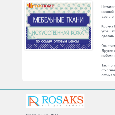
Немалов
модной у
достато
Кромка 
украшат
сделать 
Отметим,
Другие 
мебели и
Так что 
относите
оптимал