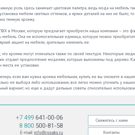
ажную роль здесь занимает цветовая палитра, ведь мода на мебель так
становка мебели светлых оттенков, а ярких деталей на них не было, т
чно темную кромку.
ПВХ в Москве, которую предлагает приобрести наша компания – это фа
ь мебель. Она не вспомогательная единица, которую можно приобретат
яркий акцент на мебели, зрительно изменить ее.
 что кромки могут отличаться также по своей текстуре. Некоторые люди
же отдают предпочтение моделям, которые выполнены под дерево. Како
 места ее установки.
теперь если вам нужна кромка мебельная, купить ее вы сможете в нашем
льно ее выбора либо использования, все легко можно уточнить у наших
ьный вариант, но еще и дадут дельные советы относительно использова
+7 499
641-00-06
Свяжитесь с нами
8 800
500-81-58
Контакты
E-mail:
info@rosaks.ru