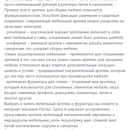
тысяч наименований деталей различных типов и назначения.
Прежде всего, крепеж для сборки мебели отличается
функциональностью, способом фиксации, размером и защитным
покрытием. Современный мебельный крепеж можно разделить на
несколько категорий:
- резьбовой – классический вариант крепления, включает в себя
винт мебельный и гайку, соединение может быть усилено шайбой;
- конфирмат – винтовой крепеж с евровинтом, резьба аналогична
саморезам, что ускоряет сборку мебели;
стяжка эксцентриковая мебельная – применяется для соединения
деталей в тех случаях, когда нужно скрыть крепеж, для придания
мебели эстетичного вида ставятся дополнительные заглушки;
шканты и уголки – традиционный соединительный крепеж, который
до сих пор часто используется при производстве мебели;
- крепежная фурнитура для стекла – отдельный вид крепежа,
который используется для стеклянных элементов мебели, сюда
входят зажимные профили, доводчики, коннекторы, петли и
многое другое.
Выбрать и купить мебельный крепеж и фурнитуру вы можете в
интернет-магазине РосАкс. Здесь в широком ассортименте
представлен крепеж мебельный металлический: евровинты и
еврошурупы мебельные, шток эксцентрика, винт стяжной, винт
потай шестигранник, шурупы и саморезы.