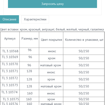
Запросить цену
Описание
Характеристики
Цвет вставки: хром, красный, антрацит, белый, желтый, черный, галактика
Артикул
Размер, мм
Цвет покрытия
Количество в упаковке, шт
96
TL 3.10368
инокс
50/250
TL 3.10369
96
хром
50/250
TL 3.10370
96
матовый хром
50/250
TL 3.10371
128
инокс
50/250
TL 3.10372
128
хром
50/250
TL 3.10373
128
матовый хром
50/250
TL 3.10374
160
инокс
50/250
TL 3.10375
160
хром
50/250
TL 3.10376
160
матовый хром
50/250